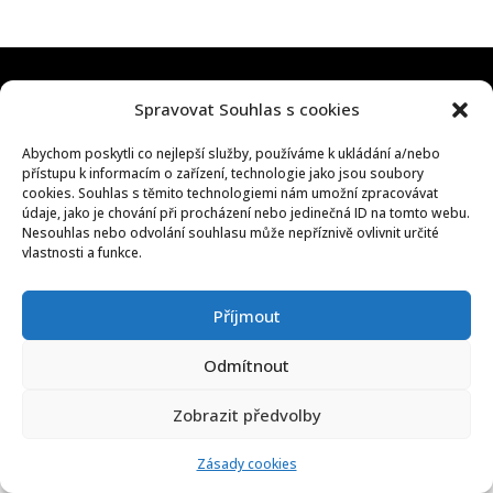
Všechna práva vyhrazena Decoleta, a.s.
2026
| ♥
Spravovat Souhlas s cookies
Vytvořilo webové studio
www.nbweb.cz
.
Abychom poskytli co nejlepší služby, používáme k ukládání a/nebo
přístupu k informacím o zařízení, technologie jako jsou soubory
cookies. Souhlas s těmito technologiemi nám umožní zpracovávat
údaje, jako je chování při procházení nebo jedinečná ID na tomto webu.
Nesouhlas nebo odvolání souhlasu může nepříznivě ovlivnit určité
vlastnosti a funkce.
Příjmout
Odmítnout
Zobrazit předvolby
Zásady cookies