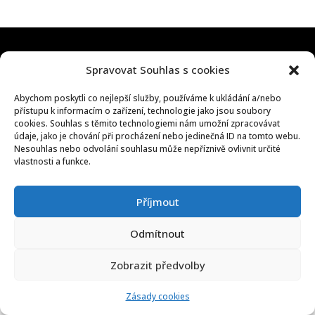
Všechna práva vyhrazena Decoleta, a.s.
2026
| ♥
Spravovat Souhlas s cookies
Vytvořilo webové studio
www.nbweb.cz
.
Abychom poskytli co nejlepší služby, používáme k ukládání a/nebo
přístupu k informacím o zařízení, technologie jako jsou soubory
cookies. Souhlas s těmito technologiemi nám umožní zpracovávat
údaje, jako je chování při procházení nebo jedinečná ID na tomto webu.
Nesouhlas nebo odvolání souhlasu může nepříznivě ovlivnit určité
vlastnosti a funkce.
Příjmout
Odmítnout
Zobrazit předvolby
Zásady cookies